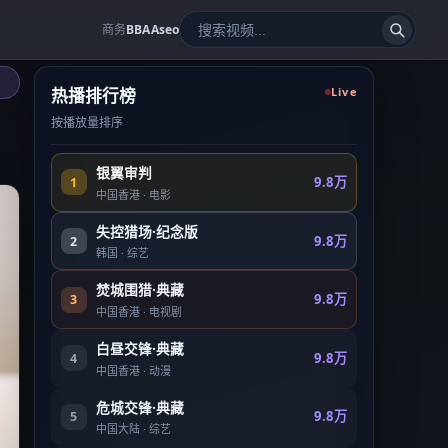
商务
BBAAseo
热播排行榜
Live
按播放量排序
银翼审判
9.8万
1
中国香港
·
电影
失控猎场·纪念版
9.8万
2
韩国
·
综艺
焚城围猎·典藏
9.8万
3
中国香港
·
电视剧
白昼交锋·典藏
9.8万
4
中国香港
·
动漫
危城交锋·典藏
9.8万
5
中国大陆
·
综艺